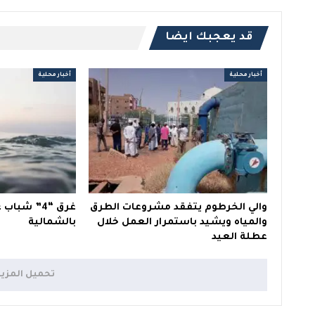
قد يعجبك ايضا
أخبار محلية
أخبار محلية
والي الخرطوم يتفقد مشروعات الطرق
غرق “4” شب
والمياه ويشيد باستمرار العمل خلال
بالشمالية
عطلة العيد
تحميل المزي