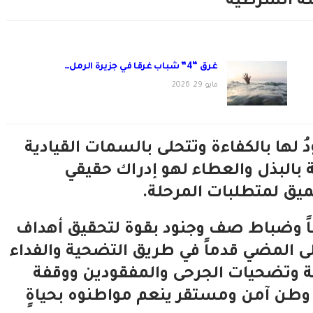
سة الشرطية
غرق “4” شباب غرقا في جزيرة الرمل…
مايو 29, 2026
ها بالكفاءة وتتحلى بالسمات القيادية
بالبذل والعطاء لهو إدراك حقيقي
ميق لمتطلبات المرحلة.
اطاً وضباط صف وجنود بقوة لتحقيق أهداف
لى المضي قدماً في طريق التضحية والفداء
ة وتضحيات الجرحى والمفقودين ووقفة
طن آمن ومستقر ينعم مواطنوه بحياةٍ