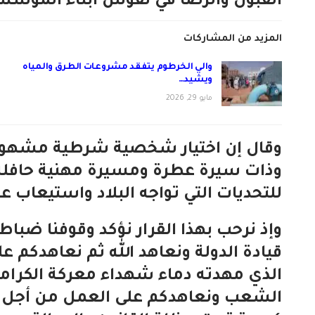
القبول والرضا في نفوس أبناء المؤس
المزيد من المشاركات
والي الخرطوم يتفقد مشروعات الطرق والمياه
ويشيد…
مايو 29, 2026
وقال إن اختيار شخصية شرطية مشهودُ ل
وذات سيرة عطرة ومسيرة مهنية حافلة 
للتحديات التي تواجه البلاد واستيعاب ع
وإذ نرحب بهذا القرار نؤكد وقوفنا ضب
قيادة الدولة ونعاهد الله ثم نعاهدكم ع
الذي مهدته دماء شهداء معركة الكرام
الشعب ونعاهدكم على العمل من أجل و