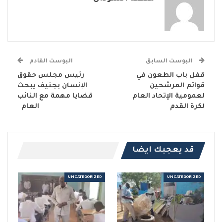
البوست السابق
البوست القادم
قفل باب الطعون في
رئيس مجلس حقوق
قوائم المرشحين
الإنسان بجنيف يبحث
لعمومية الإتحاد العام
قضايا مهمة مع النائب
لكرة القدم
العام
قد يعجبك ايضا
UNCATEGORIZED
UNCATEGORIZED