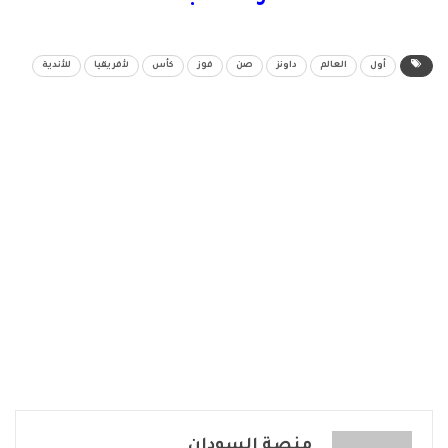
أول
العالم
داونز
صن
فوز
كأس
لأفريقيا
للأندية
منصة السودان