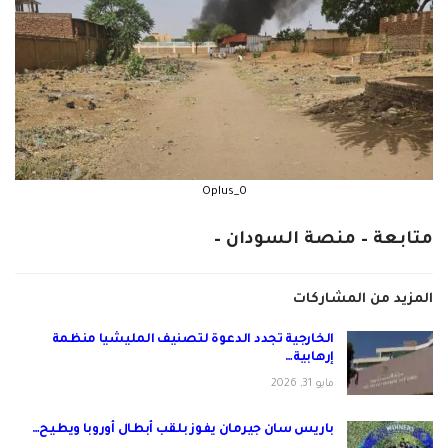
Oplus_0
متابعة – منصة السودان –
المزيد من المشاركات
الخارجية تجدد الدعوة لتصنيف المليشيا منظمة
إرهابية…
مايو 31, 2026
باريس سان جيرمان يفوز بلقب أبطال أوروبا ويطيح…