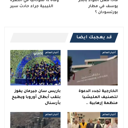
ماذا فعل اللواء بابكر
وفاة 12 سودانياً في الكفرة
يوسف في مطار
الليبية جراء حادث سير
بورتسودان ؟
قد يعجبك ايضا
أخبار العالم
أخبار العالم
الخارجية تجدد الدعوة
باريس سان جيرمان يفوز
لتصنيف المليشيا
بلقب أبطال أوروبا ويطيح
منظمة إرهابية ..
بأرسنال
أخبار العالم
أخبار العالم