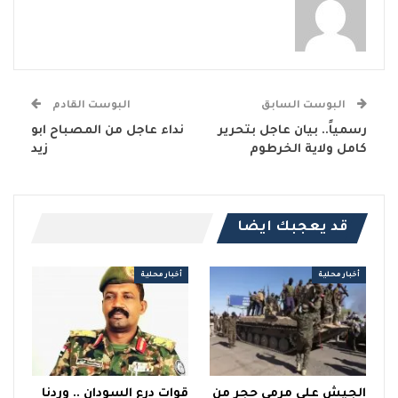
البوست السابق
البوست القادم
رسمياً.. بيان عاجل بتحرير
نداء عاجل من المصباح ابو
كامل ولاية الخرطوم
زيد
قد يعجبك ايضا
أخبار محلية
أخبار محلية
الجيش على مرمى حجر من
قوات درع السودان .. وردنا