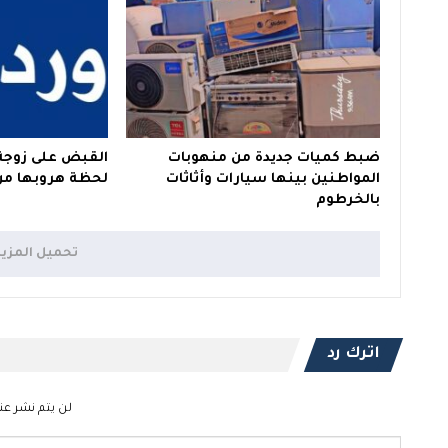
ضبط كميات جديدة من منهوبات
القبض على زوجة 
المواطنين بينها سيارات وأثاثات
لحظة هروبها من
بالخرطوم
تحميل المزي
اترك رد
لن يتم نشر عنو