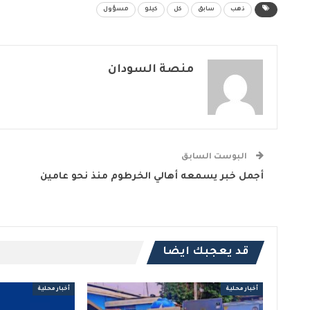
ذهب
سابق
كل
كيلو
مسؤول
منصة السودان
البوست السابق
أجمل خبر يسمعه أهالي الخرطوم منذ نحو عامين
قد يعجبك ايضا
أخبار محلية
أخبار محلية