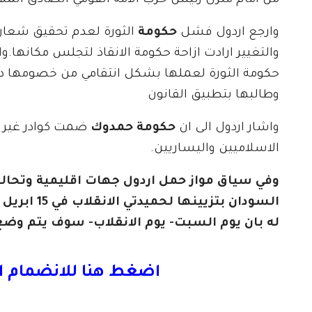
من امام منزل رئيس حزب الأمة القومي الصادق المه
وارجع اردول فشل
حكومة
الثورة لعدم تحقيق شعارات
والتغيير ارادت ازاحة حكومة الانقاذ لتجلس مكانها.
حكومة الثورة لعملها بشكل انتقامي من خصومها دون 
وطالبها بتطبيق القانون
واشار اردول الى ان
حكومة حمدوك
ضمت كوادر غير مؤ
الاسلاميين واليساريين.
وفي سياق مواز حمل اردول جهات اقليمية وتحال
له بان يوم السبت- يوم الانقلاب- سوف يتم وضع
اضغط هنا للانضمام ا