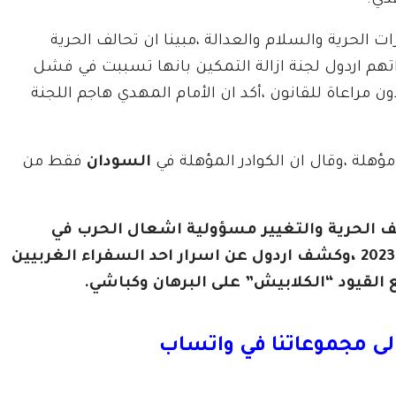
دي.
 الحرية والسلام والعدالة ،مبينا ان تحالف الحرية
واتهم اردول لجنة ازالة التمكين بانها تسببت في فشل
مراعاة للقانون ،أكد ان الأمام المهدي هاجم اللجنة
هلة ،وقال ان الكوادر المؤهلة في
السودان
فقط من
ف الحرية والتغيير مسؤولية اشعال الحرب في
السودان بتزيينها لحميدتي الانقلاب في 15 ابريل 2023 ،وكشف اردول عن اسرار احد السفراء الغربيين
 القيود “الكلابيش” على البرهان وكباشي.
لى مجموعاتنا في واتساب