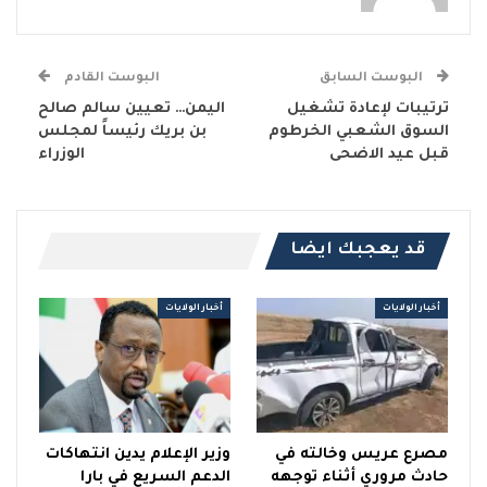
البوست السابق
البوست القادم
ترتيبات لإعادة تشغيل
اليمن… تعيين سالم صالح
السوق الشعبي الخرطوم
بن بريك رئيساً لمجلس
قبل عيد الاضحى
الوزراء
قد يعجبك ايضا
أخبار الولايات
أخبار الولايات
مصرع عريس وخالته في
وزير الإعلام يدين انتهاكات
حادث مروري أثناء توجهه
الدعم السريع في بارا