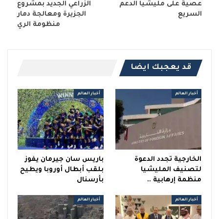
عصية على مليشيا الدعم
الزراعي الجديد بمشروع
السريع
الجزيرة ومعالجة دمار
منظومة الري
قد يعجبك ايضا
أخبار العالم
أخبار العالم
الخارجية تجدد الدعوة
باريس سان جيرمان يفوز
لتصنيف المليشيا
بلقب أبطال أوروبا ويطيح
منظمة إرهابية ..
بأرسنال
أخبار العالم
أخبار العالم