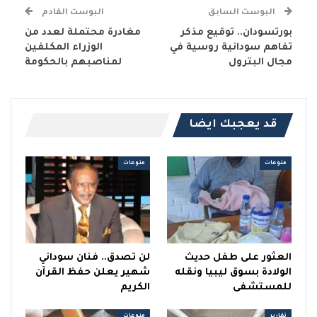
البوست السابق
البوست القادم
بورتسودان.. توقيع مذكر
مغادرة محتملة لعدد من
تفاهم سودانية روسية في
الوزراء المكلفين
مجال البترول
لمناصبهم بالحكومة
قد يعجبك ايضا
منوعات
منوعات
العثور على طفل حديث
لن تصدق.. فنان سوداني
الولادة بسوق ليبيا ونقله
شهير يعلن حفظ القرآن
للمستشفى
الكريم
تقارير
منوعات