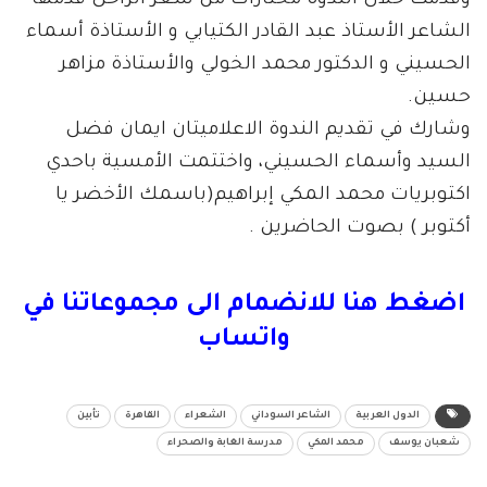
وقدمت خلال الندوة مختارات من شعر الراحل قدمها
الشاعر الأستاذ عبد القادر الكتيابي و الأستاذة أسماء
الحسيني و الدكتور محمد الخولي والأستاذة مزاهر
حسين.
وشارك في تقديم الندوة الاعلاميتان ايمان فضل
السيد وأسماء الحسيني، واختتمت الأمسية باحدي
اكتوبريات محمد المكي إبراهيم(باسمك الأخضر يا
أكتوبر ) بصوت الحاضرين .
اضغط هنا للانضمام الى مجموعاتنا في
واتساب
الدول العربية
الشاعر السوداني
الشعراء
القاهرة
تأبين
شعبان يوسف
محمد المكي
مدرسة الغابة والصحراء