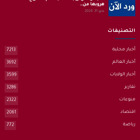
هروبها من…
مايو 31, 2026
التصنيفات
أخبار محلية
7213
أخبار العالم
3692
أخبار الولايات
3599
تقارير
3286
منوعات
2322
اقتصاد
2061
رياضة
772