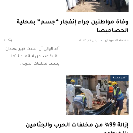
وفاة مواطنين جراء إنفجار “جسم” بمحلية
الحصاحيصا
منصة السودان
يناير 27, 2026
0
أكد الوالي أن الحدث كبير بفقدان
القرية عدد من ابنائها وبناتها
بسبب مخلفات الحرب .
أخبار محلية
إزالة 99% من مخلفات الحرب والجثامين