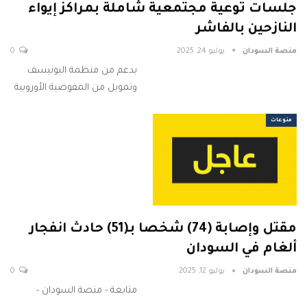
جلسات توعية مجتمعية شاملة بمراكز إيواء
النازحين بالفاشر
منصة السودان
يوليو 24, 2025
0
بدعم من منظمة اليونيسف
وتمويل من المفوضية الأوروبية
منوعات
مقتل وإصابة (74) شخصا بـ(51) حادث انفجار
ألغام في السودان
منصة السودان
يوليو 12, 2025
0
متابعة - منصة السودان -