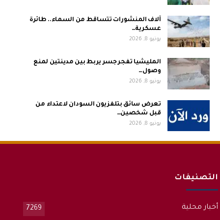
آلاف المنشورات تتساقط من السماء.. طائرة
عسكرية…
يونيو 8, 2026
المليشيا تفجر جسر يربط بين مدينتين لمنع
وصول…
يونيو 8, 2026
تعرض سائق بتلفزيون السودان لاعتداء من
قبل شخصين…
يونيو 8, 2026
التصنيفات
أخبار محلية
7269