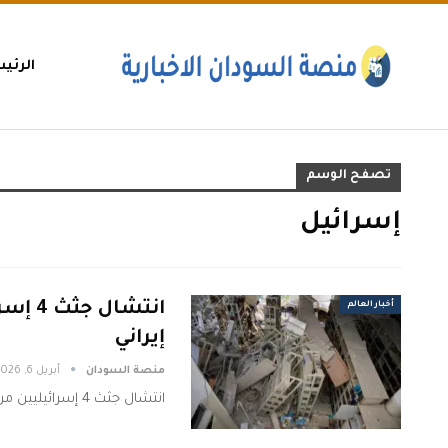
الرئي
تصفح الوسم
إسرائيل
انتشا
أخبار العالم
إيراني
منصة السودان
أبريل 6, 2026
انتشال جثث 4 إسرائيليين من تحت أنقاض مبنى استهدفه صاروخ إيراني