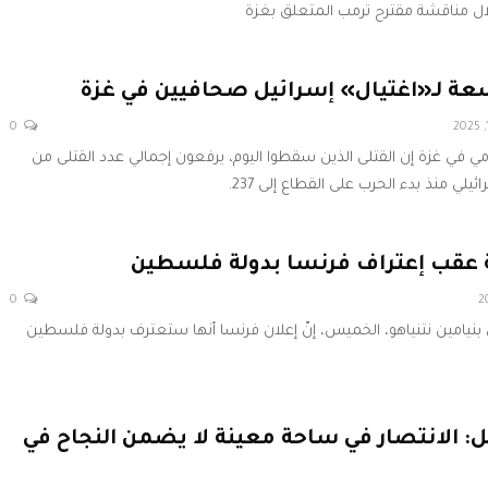
ال مناقشة مقترح ترمب المتعلق بغزة
عة لـ«اغتيال» إسرائيل صحافيين في غزة
0
مي في غزة إن القتلى الذين سقطوا اليوم، يرفعون إجمالي عدد القتلى من
ي منذ بدء الحرب على القطاع إلى 237.
 عقب إعتراف فرنسا بدولة فلسطين
0
ي بنيامين نتنياهو، الخميس، إنّ إعلان فرنسا أنها ستعترف بدولة فلسطين
ل: الانتصار في ساحة معينة لا يضمن النجاح في