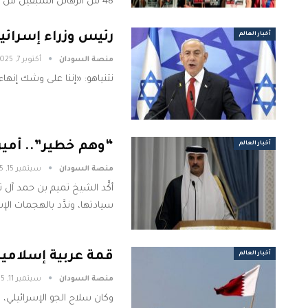
48 من الرهائن المتبقين من أصل 251…
رئيس وزراء إسرائي
أخبار العالم
منصة السودان
أكتوبر 7, 2025
نتنياهو: «إننا على وشك إنها
“وهم خطير”.. أمير 
أخبار العالم
منصة السودان
سبتمبر 15, 2025
أكَّد الشيخ تميم بن حمد آل ث
سيادتها، وندَّد بالهجمات الإ
قمة عربية إسلامية
أخبار العالم
منصة السودان
سبتمبر 11, 2025
وكان سلاح الجو الإسرائيلي، 